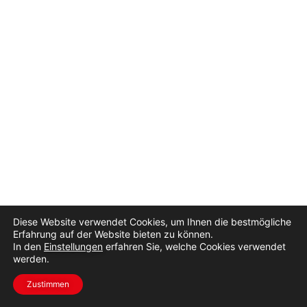
Diese Website verwendet Cookies, um Ihnen die bestmögliche
Erfahrung auf der Website bieten zu können.
In den
Einstellungen
Copyright ©2026 TeamGF Supermototrainings
erfahren Sie, welche Cookies verwendet
werden.
Impressum und Datenschutz
|
Kontakt
|
Partner
Zustimmen