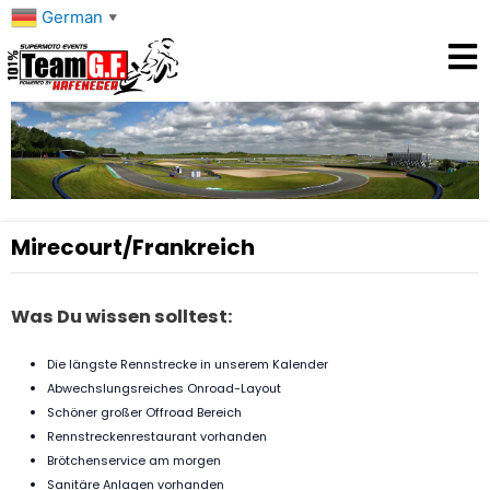
Zum
German
▼
Inhalt
springen
Mirecourt/Frankreich
Was Du wissen solltest:
Die längste Rennstrecke in unserem Kalender
Abwechslungsreiches Onroad-Layout
Schöner großer Offroad Bereich
Rennstreckenrestaurant vorhanden
Brötchenservice am morgen
Sanitäre Anlagen vorhanden