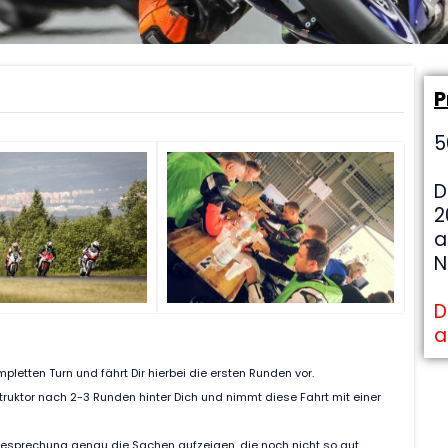
P
5
D
2
a
N
D
a
mpletten Turn und fährt Dir hierbei die ersten Runden vor.
nstruktor nach 2-3 Runden hinter Dich und nimmt diese Fahrt mit einer
besprechung genau die Sachen aufzeigen, die noch nicht so gut