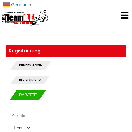
Zum
German
▼
Inhalt
springen
Registrierung
KUNDEN-LOGIN
REGISTRIERUNG
RABATTE
Anrede